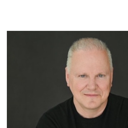
pour toute question ou besoin immobilier dans les régions de
St-Bruno, Sainte-Julie, Varennes
et
Boucherville
. Son
expertise et son engagement envers la satisfaction de sa
clientèle font de lui un allié de choix dans vos projets
immobiliers.