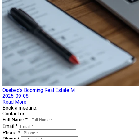
Quebec's Booming Real Estate M...
2025-09-08
Read More
Book a meeting.
Contact us
Full Name *
Email *
Phone *