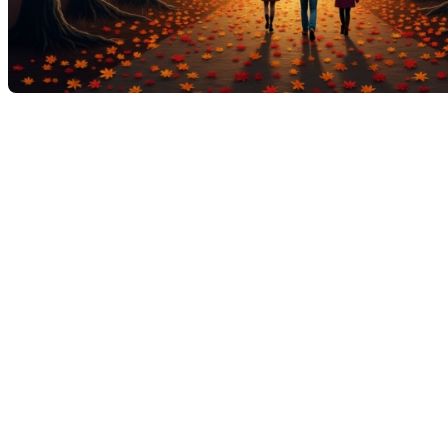
L'automne est une saison riche en couleurs et en traditions.
Alors que les feuilles changent de teinte, de nombreuses
familles et amis se réunissent pour profiter des plaisirs
simples de la vie. Les courtiers immobiliers souhaitent à tous
une belle saison automnale.
La cueillette des pommes : une
tradition incontournable
La cueillette des pommes est une activité emblématique de
l'automne. Elle offre non seulement une occasion de passer
du bon temps en plein air, mais aussi de savourer le fruit de
son labeur sous forme de tartes ou de compotes.
Choisir le bon verger :
renseignez-vous sur les vergers