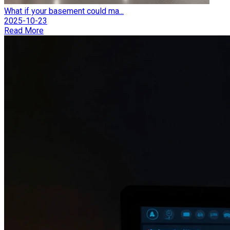
What if your basement could ma...
2025-10-23
Read More