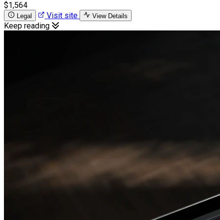
$1,564
Visit site
Legal
View Details
Keep reading