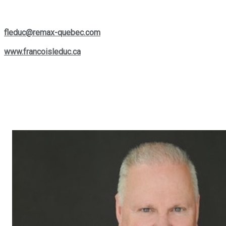
Si vous souhaitez le contacter, vous pouvez le joindre par
téléphone au
(514) 880-0245
ou lui écrire à son courriel :
fleduc@remax-quebec.com
. Pour explorer davantage les
services offerts, rendez-vous sur son site web :
www.francoisleduc.ca
.
Nous vous invitons à prendre contact avec
François Leduc
pour toute question ou besoin immobilier dans les régions de
St-Bruno, Sainte-Julie, Varennes
et
Boucherville
. Son
expertise et son engagement envers la satisfaction de sa
clientèle font de lui un allié de choix dans vos projets
immobiliers.