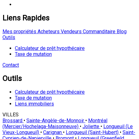
Liens Rapides
Mes propriétés
Acheteurs
Vendeurs
Commanditaire
Blog
Outils
Calculateur de prêt hypothécaire
Taxe de mutation
Contact
Outils
Calculateur de prêt hypothécaire
Taxe de mutation
Liens immobiliers
VILLES
Brossard
•
Sainte-Angèle-de-Monnoir
•
Montréal
(Mercier/Hochelaga-Maisonneuve)
•
Joliette
•
Longueuil (Le
Vieux-Longueuil)
•
Carignan
•
Longueuil (Saint-Hubert)
•
Saint-
Cyprien-de-Napierville
•
Bromont
•
Longueuil (Greenfield