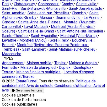
Park)
•
Châteauguay
•
Contrecoeur
•
Granby
•
Sainte-Julie
•
Saint-Pie
•
Saint-Bruno-de-Montarville
•
Saint-Jean-Baptiste
•
Saint-Amable
•
Saint-Jean-sur-Richelieu
•
Chambly
•
Saint-
Alphonse-de-Granby
•
Mercier
•
Drummondville
•
La Prairie
•
Candiac
•
Sainte-Anne-des-Plaines
•
Montréal (Ahuntsic-
Cartierville)
•
Laval (Auteuil)
•
Montréal (Verdun/Île-des-
Soeurs)
•
Saint-Basile-le-Grand
•
Saint-Antoine-sur-Richelieu
•
Sainte-Thérèse
•
Saint-Hyacinthe
•
Montréal (Ville-Marie)
•
Lavaltrie
•
Montréal (Anjou)
•
Sorel-Tracy
•
Boucherville
•
Beloeil
•
Montréal (Rivière-des-Prairies/Pointe-aux-
Trembles)
•
Saint-Lambert
•
Saint-Mathias-sur-Richelieu
•
Mascouche
TYPES
Appartement
•
Maison mobile
•
Triplex
•
Maison à étages
•
Fermette
•
Maison de plain-pied
•
Duplex
•
Quintuplex
•
Terrain
•
Maison à paliers multiples
•
Location d'espace
commercial/Bureau
© 2026
EstateFunnel
. Tous droits réservés.
Politique de
confidentialité
Avis de collecte
Conditions d’utilisation
Avis et
avis
Gérer mes témoins
Activer
Cookies Essentiels
Activer
Cookies de Performances
Activer
Cookies publicitaires