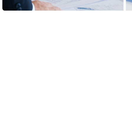
Différences entre un courtier
immobilier et un courtier
hypothécaire
Dans le domaine de l'immobilier, il est essentiel de
comprendre les rôles distincts joués par les professionnels
afin de naviguer efficacement dans l'achat ou la vente d'une
propriété. Deux des figures les plus importantes dans ce
processus sont le courtier immobilier et le courtier
hypothécaire. Bien qu'ils soient toutes deux essentielles, ces
métiers se distinguent par leurs fonctions, leurs
responsabilités et leurs expertises. Cet article explore ces
différences importantes pour éclairer votre prise de décision.
En collaboration avec
Francois Leduc
, courtier immobilier
résidentiel et commercial à St-Bruno, Sainte-Julie, Varennes
et Boucherville, vous pouvez bénéficier d'une expertise
inestimable pour naviguer dans ce processus complexe.