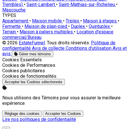
Trembles)
•
Saint-Lambert
•
Saint-Mathias-sur-Richelieu
•
Mascouche
TYPES
Appartement
•
Maison mobile
•
Triplex
•
Maison à étages
•
Fermette
•
Maison de plain-pied
•
Duplex
•
Quintuplex
•
Terrain
•
Maison à paliers multiples
•
Location d'espace
commercial/Bureau
© 2026
EstateFunnel
. Tous droits réservés.
Politique de
confidentialité
Avis de collecte
Conditions d’utilisation
Avis et
avis
Gérer mes témoins
Activer
Cookies Essentiels
Activer
Cookies de Performances
Activer
Cookies publicitaires
Activer
Cookies de fonctionnalités
Accepter les Cookies sélectionnés
Nous utilisons des Témoins pour vous assurer la meilleure
expérience.
Réglage des cookies
Accepter les Cookies
Lire nos politiques de confidentialité