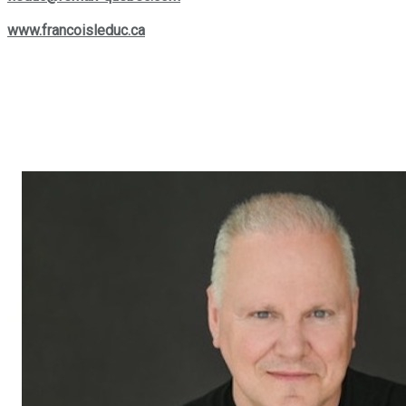
services offerts, rendez-vous sur son site web :
www.francoisleduc.ca
.
Nous vous invitons à prendre contact avec
François Leduc
pour toute question ou besoin immobilier dans les régions de
St-Bruno, Sainte-Julie, Varennes
et
Boucherville
. Son
expertise et son engagement envers la satisfaction de sa
clientèle font de lui un allié de choix dans vos projets
immobiliers.