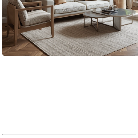
On l’avait rangé dans les souvenirs des années 80 et 90…
pourtant,
le papier peint fait un retour remarquable
dans nos
décors modernes. Et pas n’importe comment! Aujourd’hui, il
s’impose comme un élément de style, de personnalité et
d’ambiance, autant dans les maisons à vendre que dans
celles que l’on chérit au quotidien.
Comme courtiers immobiliers, nous le remarquons chez
plusieurs propriétaires : on cherche désormais à créer des
espaces chaleureux, uniques, et qui racontent quelque chose.
Le papier peint répond parfaitement à cette tendance.