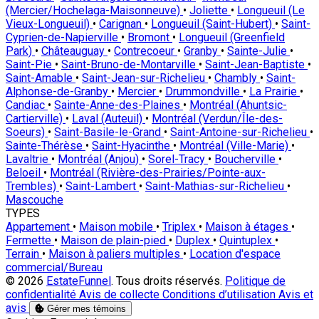
(Mercier/Hochelaga-Maisonneuve)
•
Joliette
•
Longueuil (Le
Vieux-Longueuil)
•
Carignan
•
Longueuil (Saint-Hubert)
•
Saint-
Cyprien-de-Napierville
•
Bromont
•
Longueuil (Greenfield
Park)
•
Châteauguay
•
Contrecoeur
•
Granby
•
Sainte-Julie
•
Saint-Pie
•
Saint-Bruno-de-Montarville
•
Saint-Jean-Baptiste
•
Saint-Amable
•
Saint-Jean-sur-Richelieu
•
Chambly
•
Saint-
Alphonse-de-Granby
•
Mercier
•
Drummondville
•
La Prairie
•
Candiac
•
Sainte-Anne-des-Plaines
•
Montréal (Ahuntsic-
Cartierville)
•
Laval (Auteuil)
•
Montréal (Verdun/Île-des-
Soeurs)
•
Saint-Basile-le-Grand
•
Saint-Antoine-sur-Richelieu
•
Sainte-Thérèse
•
Saint-Hyacinthe
•
Montréal (Ville-Marie)
•
Lavaltrie
•
Montréal (Anjou)
•
Sorel-Tracy
•
Boucherville
•
Beloeil
•
Montréal (Rivière-des-Prairies/Pointe-aux-
Trembles)
•
Saint-Lambert
•
Saint-Mathias-sur-Richelieu
•
Mascouche
TYPES
Appartement
•
Maison mobile
•
Triplex
•
Maison à étages
•
Fermette
•
Maison de plain-pied
•
Duplex
•
Quintuplex
•
Terrain
•
Maison à paliers multiples
•
Location d'espace
commercial/Bureau
© 2026
EstateFunnel
. Tous droits réservés.
Politique de
confidentialité
Avis de collecte
Conditions d’utilisation
Avis et
avis
Gérer mes témoins