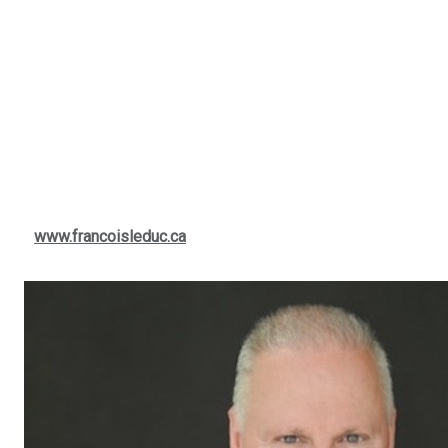
Enfin, les emprunteurs qui ont acheté au pic de la pandémie
pourraient faire face à des défis lors du renouvellement de
leur prêt hypothécaire. Néanmoins, ce choc, bien que difficile,
devrait être globalement gérable.
Face à ces enjeux, il est crucial d'explorer toutes les options
disponibles lors de l'achat d'une propriété en 2025. Faire
appel à
François Leduc, courtier immobilier résidentiel et
commercial
, qui sert St-Bruno, Sainte-Julie, Varennes et
Boucherville, pourra se révéler essentiel pour naviguer dans
ce marché complexe et sécuriser un bien adapté à ses
besoins. Pour des conseils, contactez-le
sur
www.francoisleduc.ca
ou par téléphone au
(514) 880-
0245
.