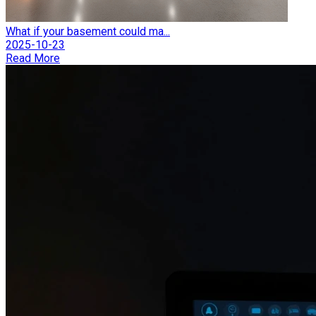
What if your basement could ma...
2025-10-23
Read More