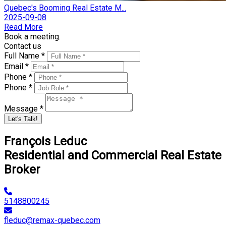
Quebec's Booming Real Estate M...
2025-09-08
Read More
Book a meeting.
Contact us
Full Name *
Email *
Phone *
Phone *
Message *
Let's Talk!
François Leduc
Residential and Commercial Real Estate
Broker
5148800245
fleduc@remax-quebec.com