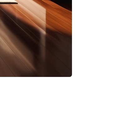
e. Cependant, de nombreux écueils peuvent compromettre le
tiez simplement améliorer votre propre maison, cet article vous
sion visuelle inconfortable. Choisissez un fil conducteur, que