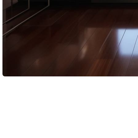
La décoration intérieure est un art qui permet de personnalise
résultat final. Que vous travailliez avec un courtier immobilie
guidera à travers les pièges courants à éviter en matière de dé
1. Négliger la cohérence du style
Il est important de rester cohérent dans le choix du style de dé
ce soit moderne, scandinave, bohème ou classique, et assurez