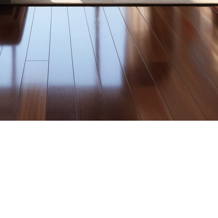
r son espace de vie tout en optimisant le confort et l'esthétiqu
r pour mettre en valeur une propriété à vendre ou que vous souhai
coration.
coration. Mélanger trop de styles différents peut créer une confu
-vous que chaque élément de la pièce s'y rapporte.