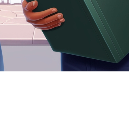
ne relation et un investissement significatif pour l'avenir. Cep
que partie impliquée. Voici pourquoi il est crucial de faire rédi
t-ils essentiels?
sant que toutes les conditions et ententes entre les parties so