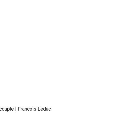
 couple | Francois Leduc
'achat d'une propriété en couple