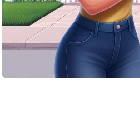
Acheter une propriété en couple est une étape marquante dans u
précautions légales adéquates pour protéger les intérêts de cha
couple.
Pourquoi les papiers notariés son
Les documents notariés jouent un rôle fondamental en garantis
raisons pour lesquelles ils sont essentiels: