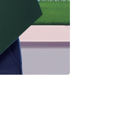
endant, cette décision importante doit être accompagnée de
ger des documents notariés lors de l'achat d'une propriété en
nt dûment enregistrées et reconnues légalement. Voici quelques