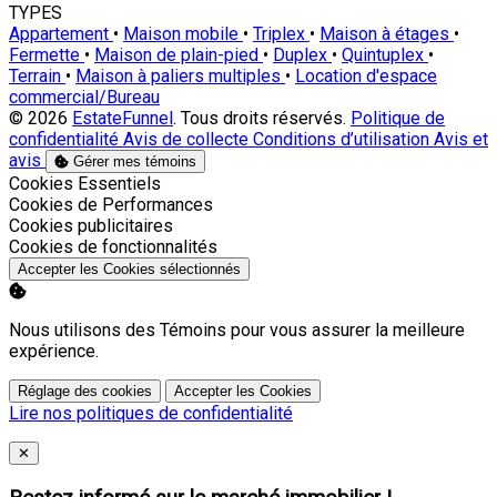
TYPES
Appartement
•
Maison mobile
•
Triplex
•
Maison à étages
•
Fermette
•
Maison de plain-pied
•
Duplex
•
Quintuplex
•
Terrain
•
Maison à paliers multiples
•
Location d'espace
commercial/Bureau
© 2026
EstateFunnel
. Tous droits réservés.
Politique de
confidentialité
Avis de collecte
Conditions d’utilisation
Avis et
avis
Gérer mes témoins
Activer
Cookies Essentiels
Activer
Cookies de Performances
Activer
Cookies publicitaires
Activer
Cookies de fonctionnalités
Accepter les Cookies sélectionnés
Nous utilisons des Témoins pour vous assurer la meilleure
expérience.
Réglage des cookies
Accepter les Cookies
Lire nos politiques de confidentialité
Close
✕