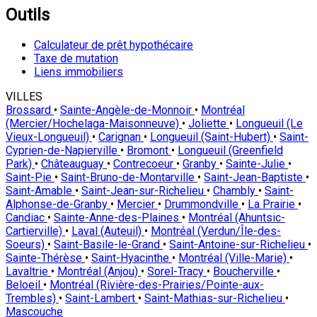
Outils
Calculateur de prêt hypothécaire
Taxe de mutation
Liens immobiliers
VILLES
Brossard
•
Sainte-Angèle-de-Monnoir
•
Montréal
(Mercier/Hochelaga-Maisonneuve)
•
Joliette
•
Longueuil (Le
Vieux-Longueuil)
•
Carignan
•
Longueuil (Saint-Hubert)
•
Saint-
Cyprien-de-Napierville
•
Bromont
•
Longueuil (Greenfield
Park)
•
Châteauguay
•
Contrecoeur
•
Granby
•
Sainte-Julie
•
Saint-Pie
•
Saint-Bruno-de-Montarville
•
Saint-Jean-Baptiste
•
Saint-Amable
•
Saint-Jean-sur-Richelieu
•
Chambly
•
Saint-
Alphonse-de-Granby
•
Mercier
•
Drummondville
•
La Prairie
•
Candiac
•
Sainte-Anne-des-Plaines
•
Montréal (Ahuntsic-
Cartierville)
•
Laval (Auteuil)
•
Montréal (Verdun/Île-des-
Soeurs)
•
Saint-Basile-le-Grand
•
Saint-Antoine-sur-Richelieu
•
Sainte-Thérèse
•
Saint-Hyacinthe
•
Montréal (Ville-Marie)
•
Lavaltrie
•
Montréal (Anjou)
•
Sorel-Tracy
•
Boucherville
•
Beloeil
•
Montréal (Rivière-des-Prairies/Pointe-aux-
Trembles)
•
Saint-Lambert
•
Saint-Mathias-sur-Richelieu
•
Mascouche