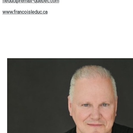
fleduc@remax-quebec.com
. Pour explorer davantage les
services offerts, rendez-vous sur son site web :
www.francoisleduc.ca
.
Nous vous invitons à prendre contact avec
François Leduc
pour toute question ou besoin immobilier dans les régions de
St-Bruno, Sainte-Julie, Varennes
et
Boucherville
. Son
expertise et son engagement envers la satisfaction de sa
clientèle font de lui un allié de choix dans vos projets
immobiliers.