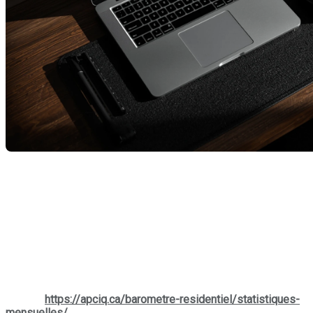
Pour le mois d'octobre, le marché immobilier au Québec a
continué d’évoluer et présente un portrait nuancé. On observe
davantage d’inscriptions disponibles, ce qui offre aux
acheteurs un plus grand éventail de possibilités. Les prix
demeurent soutenus et certaines catégories de propriétés
continuent de prendre de la valeur et les transactions se
réalisent un peu plus rapidement qu’auparavant. Dans ce
contexte, une approche réfléchie et bien accompagnée est
essentielle pour tirer le meilleur parti du marché actuel.
Source:
https://apciq.ca/barometre-residentiel/statistiques-
mensuelles/