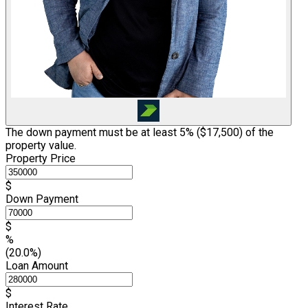
The down payment must be at least 5% (
$17,500
) of the
property value.
Property Price
$
Down Payment
$
%
(20.0%)
Loan Amount
$
Interest Rate