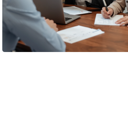
Acheter une propriété est souvent
l’un des plus grands
projets financiers d’une vie
. Que ce soit votre première
maison, un immeuble locatif ou une résidence secondaire, les
décisions que vous prenez à cette étape ont un impact
durable sur vos finances.
Et c’est là qu’entre en jeu le
courtier hypothécaire
— un allié
souvent sous-estimé, mais pourtant essentiel à la réussite
de votre projet immobilier.
Le rôle du courtier hypothécaire, c’est
d’abord de vous guider