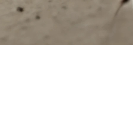
st aussi le moment où les infestations de fourmis peuvent deveni
maison à travers de petites fissures. Les fourmis charpentières,
tions. Voici quelques conseils pratiques pour prévenir les infest
ées par la nourriture et les déchets. Assurez-vous de nettoyer 
 et ne laissez jamais de nourriture à découvert. Utilisez des po
es points d’entrée potentiels des fourmis. Scellez les fissures
aces autour des tuyaux et des fils électriques. Un bon entretien
 les fourmis d’entrer.