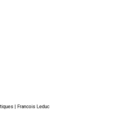
atiques | Francois Leduc
mis en été : Conseils pratiques