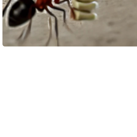
L’été est la saison idéale pour profiter du plein air, mais c’e
nourriture pour leur colonie, peuvent facilement envahir votre 
propriété en creusant des tunnels dans le bois de la charpente.
Pour éviter ces problèmes, il est crucial de prendre des précau
Maintenir une propreté impeccable
Les fourmis sont attir
surfaces pour éliminer les miettes et les éclaboussures,
régulièrement.
Sceller les entrées
Inspectez votre maison pour détecter l
fondations. Utilisez du calfeutrage pour combler les esp
moustiquaires endommagées, est essentiel pour empêcher