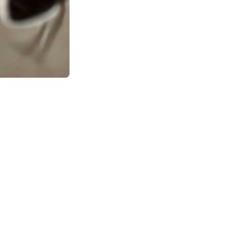
r un vrai problème. Ces insectes, constamment à la recherche de
 en particulier, peuvent causer des dommages structurels à votre
ations de fourmis cet été :
régulièrement votre cuisine et vos espaces de vie. Essuyez les
ubelles avec des couvercles hermétiques et sortez les ordures
 et les trous autour des fenêtres, des portes et des
 des portes et des fenêtres, y compris le remplacement des