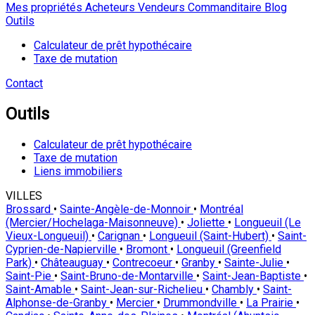
Mes propriétés
Acheteurs
Vendeurs
Commanditaire
Blog
Outils
Calculateur de prêt hypothécaire
Taxe de mutation
Contact
Outils
Calculateur de prêt hypothécaire
Taxe de mutation
Liens immobiliers
VILLES
Brossard
•
Sainte-Angèle-de-Monnoir
•
Montréal
(Mercier/Hochelaga-Maisonneuve)
•
Joliette
•
Longueuil (Le
Vieux-Longueuil)
•
Carignan
•
Longueuil (Saint-Hubert)
•
Saint-
Cyprien-de-Napierville
•
Bromont
•
Longueuil (Greenfield
Park)
•
Châteauguay
•
Contrecoeur
•
Granby
•
Sainte-Julie
•
Saint-Pie
•
Saint-Bruno-de-Montarville
•
Saint-Jean-Baptiste
•
Saint-Amable
•
Saint-Jean-sur-Richelieu
•
Chambly
•
Saint-
Alphonse-de-Granby
•
Mercier
•
Drummondville
•
La Prairie
•