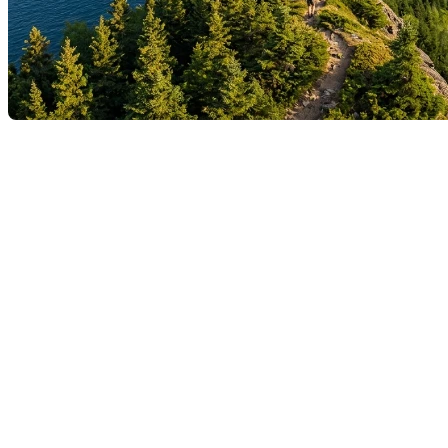
Choisir où s'installer au Québec ne dépend pas seulement du
prix des maisons, c'est d'abord une question de rythme, de
valeurs et de quotidien. Sortez une feuille et un crayon, notez
vos réponses (
A, B, C ou D
) à ces 6 questions, et découvrez
votre profil idéal à la fin !
1. Votre samedi matin idéal ressemble
à…
A)
Prendre un latte dans un café de quartier branché,
puis visiter une exposition ou faire les friperies.
B)
Un saut au marché public local pour encourager les
producteurs, suivi d'une balade à vélo en famille dans
un quartier tranquille.