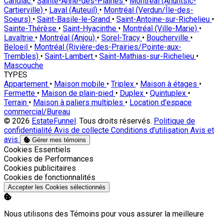
Candiac
•
Sainte-Anne-des-Plaines
•
Montréal (Ahuntsic-
Cartierville)
•
Laval (Auteuil)
•
Montréal (Verdun/Île-des-
Soeurs)
•
Saint-Basile-le-Grand
•
Saint-Antoine-sur-Richelieu
•
Sainte-Thérèse
•
Saint-Hyacinthe
•
Montréal (Ville-Marie)
•
Lavaltrie
•
Montréal (Anjou)
•
Sorel-Tracy
•
Boucherville
•
Beloeil
•
Montréal (Rivière-des-Prairies/Pointe-aux-
Trembles)
•
Saint-Lambert
•
Saint-Mathias-sur-Richelieu
•
Mascouche
TYPES
Appartement
•
Maison mobile
•
Triplex
•
Maison à étages
•
Fermette
•
Maison de plain-pied
•
Duplex
•
Quintuplex
•
Terrain
•
Maison à paliers multiples
•
Location d'espace
commercial/Bureau
© 2026
EstateFunnel
. Tous droits réservés.
Politique de
confidentialité
Avis de collecte
Conditions d’utilisation
Avis et
avis
Gérer mes témoins
Activer
Cookies Essentiels
Activer
Cookies de Performances
Activer
Cookies publicitaires
Activer
Cookies de fonctionnalités
Accepter les Cookies sélectionnés
Nous utilisons des Témoins pour vous assurer la meilleure