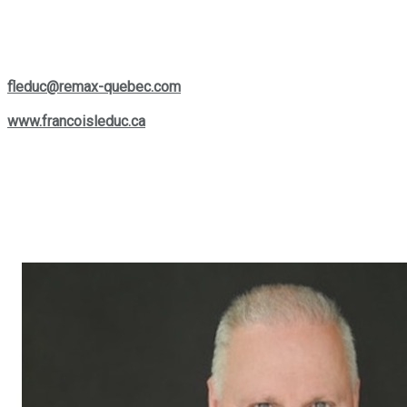
actuel, Francois est une ressource précieuse et facilement
accessible pour vous aider à prendre les bonnes décisions.
Si vous souhaitez le contacter, vous pouvez le joindre par
téléphone au
(514) 880-0245
ou lui écrire à son courriel :
fleduc@remax-quebec.com
. Pour explorer davantage les
services offerts, rendez-vous sur son site web :
www.francoisleduc.ca
.
Nous vous invitons à prendre contact avec
François Leduc
pour toute question ou besoin immobilier dans les régions de
St-Bruno, Sainte-Julie, Varennes
et
Boucherville
. Son
expertise et son engagement envers la satisfaction de sa
clientèle font de lui un allié de choix dans vos projets
immobiliers.