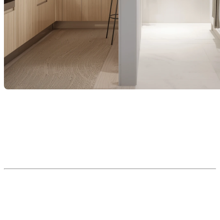
Lorsque vient le temps de vendre, une question revient
souvent :
faut-il rénover avant de mettre la maison sur le
marché ?
En tant que courtiers immobiliers, nous savons que
certaines améliorations peuvent réellement accélérer une
vente et augmenter la valeur perçue de votre propriété. Voici
nos conseils pour bien investir votre temps et votre argent.
1. Les petites rénovations qui
font une grande différence