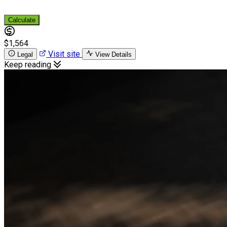
Calculate
$1,564
Visit site
Legal
View Details
Keep reading