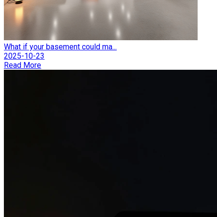
What if your basement could ma...
2025-10-23
Read More