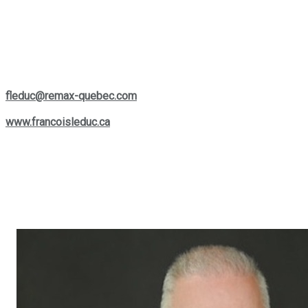
vos besoins spécifiques. Que vous envisagiez d'acheter, de
vendre ou simplement d'en apprendre plus sur le marché
actuel, Francois est une ressource précieuse et facilement
accessible pour vous aider à prendre les bonnes décisions.
Si vous souhaitez le contacter, vous pouvez le joindre par
téléphone au
(514) 880-0245
ou lui écrire à son courriel :
fleduc@remax-quebec.com
. Pour explorer davantage les
services offerts, rendez-vous sur son site web :
www.francoisleduc.ca
.
Nous vous invitons à prendre contact avec
François Leduc
pour toute question ou besoin immobilier dans les régions de
St-Bruno, Sainte-Julie, Varennes
et
Boucherville
. Son
expertise et son engagement envers la satisfaction de sa
clientèle font de lui un allié de choix dans vos projets
immobiliers.