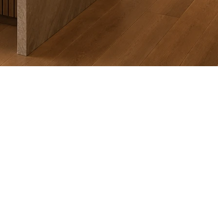
encontrent. Les tendances de cette année misent sur des
ère et au confort.
ucoup de place, apportant chaleur et authenticité. Les
profond et tons terreux. Même la tendance du « color drenching