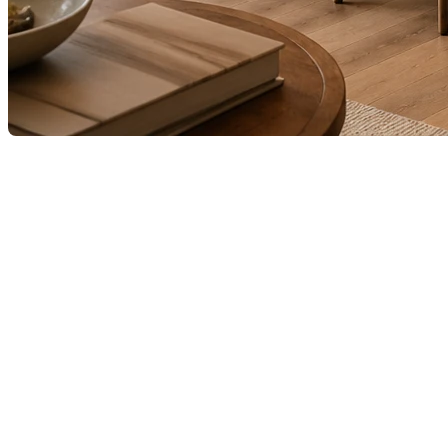
En 2026, la cuisine continue de s’imposer comme le cœur de la 
espaces plus chaleureux, plus intelligents et surtout plus perso
1. Le retour des matériaux naturels
Le bois, la pierre et les textures organiques dominent. Les arm
comptoirs effet pierre massive et les dosserets en matériaux 
2. Les couleurs chaudes remplacent le to
Les cuisines entièrement blanches cèdent du terrain aux teintes
» — utiliser une même couleur sur armoires, murs et parfois pla