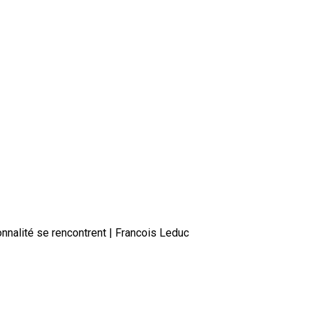
onnalité se rencontrent | Francois Leduc
esign, chaleur et fonctionnalité 