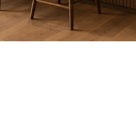
maison, un lieu où esthétique, convivialité et performance se r
nnalisés. Fini les cuisines froides et uniformes : place au caract
oires en chêne blanc, en noyer ou aux finis naturels prennent bea
nobles gagnent aussi en popularité.
ut blanc
 plus enveloppantes : vert sauge, terracotta, beige sable, bleu 
fond — gagne du terrain.