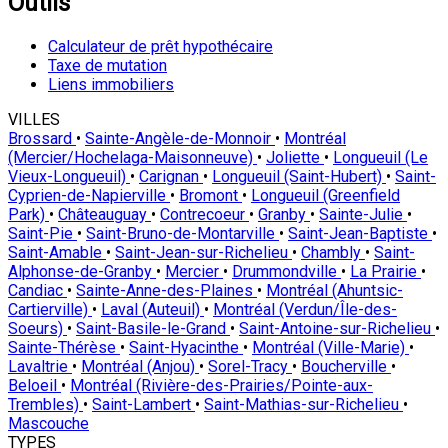
Outils
Calculateur de prêt hypothécaire
Taxe de mutation
Liens immobiliers
VILLES
Brossard
•
Sainte-Angèle-de-Monnoir
•
Montréal
(Mercier/Hochelaga-Maisonneuve)
•
Joliette
•
Longueuil (Le
Vieux-Longueuil)
•
Carignan
•
Longueuil (Saint-Hubert)
•
Saint-
Cyprien-de-Napierville
•
Bromont
•
Longueuil (Greenfield
Park)
•
Châteauguay
•
Contrecoeur
•
Granby
•
Sainte-Julie
•
Saint-Pie
•
Saint-Bruno-de-Montarville
•
Saint-Jean-Baptiste
•
Saint-Amable
•
Saint-Jean-sur-Richelieu
•
Chambly
•
Saint-
Alphonse-de-Granby
•
Mercier
•
Drummondville
•
La Prairie
•
Candiac
•
Sainte-Anne-des-Plaines
•
Montréal (Ahuntsic-
Cartierville)
•
Laval (Auteuil)
•
Montréal (Verdun/Île-des-
Soeurs)
•
Saint-Basile-le-Grand
•
Saint-Antoine-sur-Richelieu
•
Sainte-Thérèse
•
Saint-Hyacinthe
•
Montréal (Ville-Marie)
•
Lavaltrie
•
Montréal (Anjou)
•
Sorel-Tracy
•
Boucherville
•
Beloeil
•
Montréal (Rivière-des-Prairies/Pointe-aux-
Trembles)
•
Saint-Lambert
•
Saint-Mathias-sur-Richelieu
•
Mascouche
TYPES