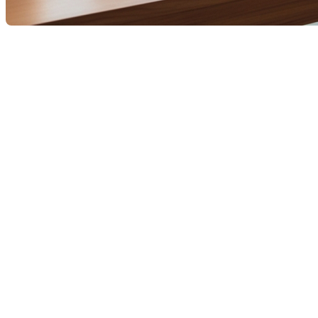
Les ventes de propriétés résidentielles au Québec ont connu
une augmentation significative en janvier 2025, rapportée par
l'Association professionnelle des courtiers immobiliers du
Québec (APCIQ). Cependant, l'offre ne parvient pas à
répondre à la demande croissante, provoquant un retour de la
surenchère sur le marché.
Source:https://www.lapresse.ca/affaires/marche-
immobilier/2025-02-07/immobilier-residentiel/les-ventes-
et-les-prix-ont-bondi-au-quebec-en-janvier.
Augmentation des ventes
résidentielles
En janvier 2025, les ventes résidentielles ont bondi de 36 %
par rapport à janvier 2024, retrouvant un dynamisme
semblable à celui des années avant la pandémie, constate
l'APCIQ dans ses statistiques mensuelles. Ce regain
d'activité s'observe sur l'ensemble du territoire québécois.