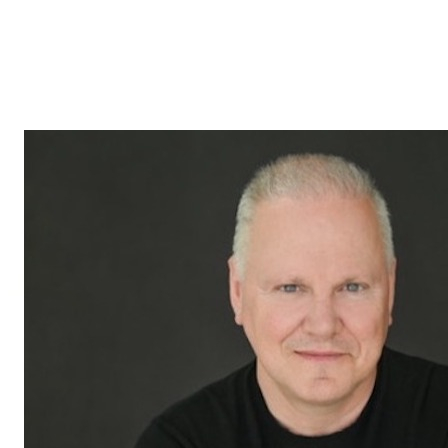
Nous vous invitons à prendre contact avec
François Leduc
pour toute question ou besoin immobilier dans les régions de
St-Bruno, Sainte-Julie, Varennes
et
Boucherville
. Son
expertise et son engagement envers la satisfaction de sa
clientèle font de lui un allié de choix dans vos projets
immobiliers.