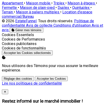
Appartement
•
Maison mobile
•
Triplex
•
Maison à étages
•
Fermette
•
Maison de plain-pied
•
Duplex
•
Quintuplex
•
Terrain
•
Maison à paliers multiples
•
Location d'espace
commercial/Bureau
© 2026
EstateFunnel
. Tous droits réservés.
Politique de
confidentialité
Avis de collecte
Conditions d’utilisation
Avis et
avis
Gérer mes témoins
Activer
Cookies Essentiels
Activer
Cookies de Performances
Activer
Cookies publicitaires
Activer
Cookies de fonctionnalités
Accepter les Cookies sélectionnés
Nous utilisons des Témoins pour vous assurer la meilleure
expérience.
Réglage des cookies
Accepter les Cookies
Lire nos politiques de confidentialité
Close
✕
Restez informé sur le marché immobilier !