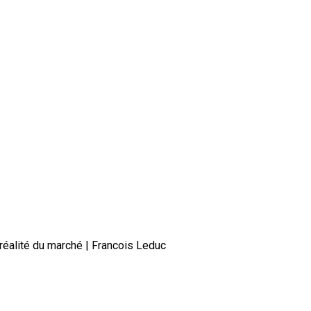
réalité du marché | Francois Leduc
bec : entre prestige et réalité d