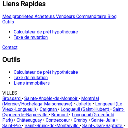
Liens Rapides
Mes propriétés
Acheteurs
Vendeurs
Commanditaire
Blog
Outils
Calculateur de prêt hypothécaire
Taxe de mutation
Contact
Outils
Calculateur de prêt hypothécaire
Taxe de mutation
Liens immobiliers
VILLES
Brossard
•
Sainte-Angèle-de-Monnoir
•
Montréal
(Mercier/Hochelaga-Maisonneuve)
•
Joliette
•
Longueuil (Le
Vieux-Longueuil)
•
Carignan
•
Longueuil (Saint-Hubert)
•
Saint-
Cyprien-de-Napierville
•
Bromont
•
Longueuil (Greenfield
Park)
•
Châteauguay
•
Contrecoeur
•
Granby
•
Sainte-Julie
•
Saint-Pie
•
Saint-Bruno-de-Montarville
•
Saint-Jean-Baptiste
•