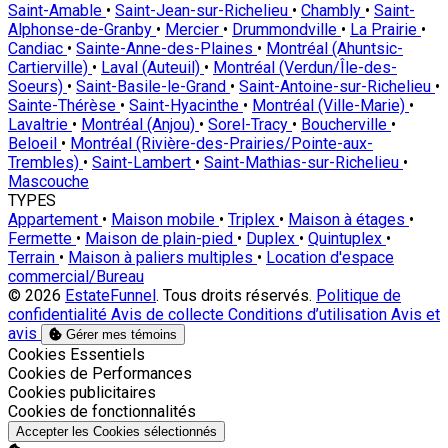
Saint-Amable
•
Saint-Jean-sur-Richelieu
•
Chambly
•
Saint-
Alphonse-de-Granby
•
Mercier
•
Drummondville
•
La Prairie
•
Candiac
•
Sainte-Anne-des-Plaines
•
Montréal (Ahuntsic-
Cartierville)
•
Laval (Auteuil)
•
Montréal (Verdun/Île-des-
Soeurs)
•
Saint-Basile-le-Grand
•
Saint-Antoine-sur-Richelieu
•
Sainte-Thérèse
•
Saint-Hyacinthe
•
Montréal (Ville-Marie)
•
Lavaltrie
•
Montréal (Anjou)
•
Sorel-Tracy
•
Boucherville
•
Beloeil
•
Montréal (Rivière-des-Prairies/Pointe-aux-
Trembles)
•
Saint-Lambert
•
Saint-Mathias-sur-Richelieu
•
Mascouche
TYPES
Appartement
•
Maison mobile
•
Triplex
•
Maison à étages
•
Fermette
•
Maison de plain-pied
•
Duplex
•
Quintuplex
•
Terrain
•
Maison à paliers multiples
•
Location d'espace
commercial/Bureau
© 2026
EstateFunnel
. Tous droits réservés.
Politique de
confidentialité
Avis de collecte
Conditions d’utilisation
Avis et
avis
Gérer mes témoins
Activer
Cookies Essentiels
Activer
Cookies de Performances
Activer
Cookies publicitaires
Activer
Cookies de fonctionnalités
Accepter les Cookies sélectionnés