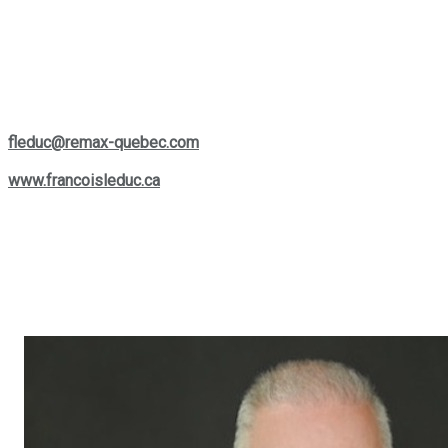
vos besoins spécifiques. Que vous envisagiez d'acheter, de
vendre ou simplement d'en apprendre plus sur le marché
actuel, Francois est une ressource précieuse et facilement
accessible pour vous aider à prendre les bonnes décisions.
Si vous souhaitez le contacter, vous pouvez le joindre par
téléphone au
(514) 880-0245
ou lui écrire à son courriel :
fleduc@remax-quebec.com
. Pour explorer davantage les
services offerts, rendez-vous sur son site web :
www.francoisleduc.ca
.
Nous vous invitons à prendre contact avec
François Leduc
pour toute question ou besoin immobilier dans les régions de
St-Bruno, Sainte-Julie, Varennes
et
Boucherville
. Son
expertise et son engagement envers la satisfaction de sa
clientèle font de lui un allié de choix dans vos projets
immobiliers.