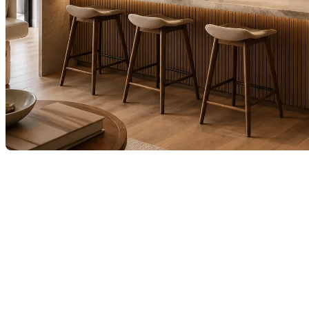
En 2026, la cuisine continue de s’imposer comme le cœur de
la maison, un lieu où esthétique, convivialité et performance
se rencontrent. Les tendances de cette année misent sur des
espaces plus chaleureux, plus intelligents et surtout plus
personnalisés. Fini les cuisines froides et uniformes : place
au caractère et au confort.
1. Le retour des matériaux naturels
Le bois, la pierre et les textures organiques dominent. Les